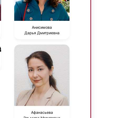
Анисимова
Дарья Дмитриевна
Афанасьева
Эльмира Маратовна