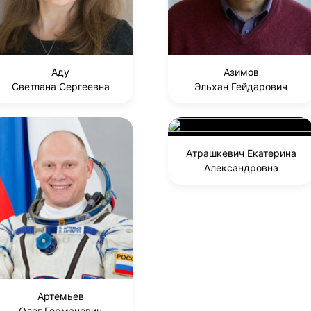
Аду
Азимов
Светлана Сергеевна
Эльхан Гейдарович
Атрашкевич Екатерина
Александровна
Артемьев
Олег Германович