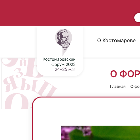
О Костомарове
О ФО
Главная
О фо