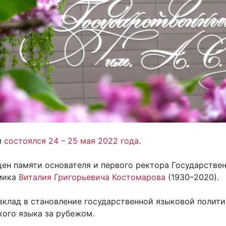
м
состоялся 24 – 25 мая 2022 года
.
н памяти основателя и первого ректора Государствен
емика
Виталия Григорьевича Костомарова
(1930–2020).
 вклад в становление государственной языковой полит
ого языка за рубежом.