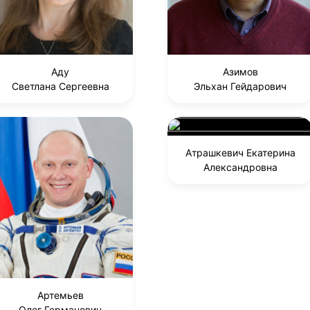
Аду
Азимов
Светлана Сергеевна
Эльхан Гейдарович
Атрашкевич Екатерина
Александровна
Артемьев
Олег Германович