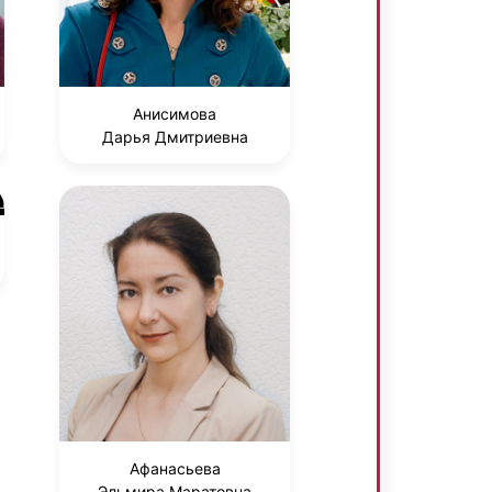
Анисимова
Дарья Дмитриевна
Афанасьева
Эльмира Маратовна