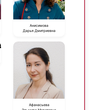
Анисимова
Дарья Дмитриевна
Афанасьева
Эльмира Маратовна