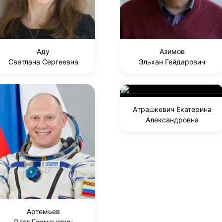
Аду
Азимов
Светлана Сергеевна
Эльхан Гейдарович
Атрашкевич Екатерина
Александровна
Артемьев
Олег Германович