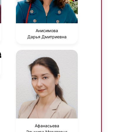
Анисимова
Дарья Дмитриевна
Афанасьева
Эльмира Маратовна