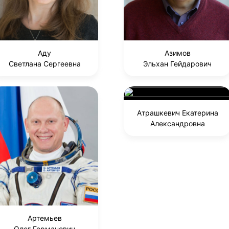
Аду
Азимов
Светлана Сергеевна
Эльхан Гейдарович
Атрашкевич Екатерина
Александровна
Артемьев
Олег Германович